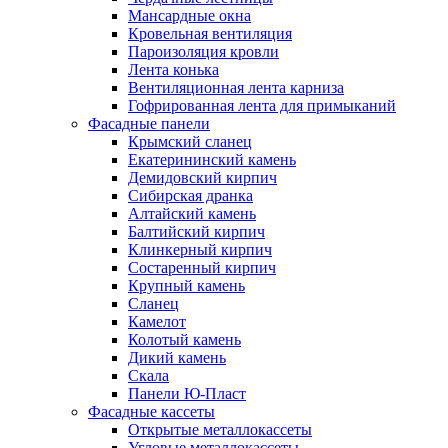
Мансардные окна
Кровельная вентиляция
Пароизоляция кровли
Лента конька
Вентиляционная лента карниза
Гофрированная лента для примыканий
Фасадные панели
Крымский сланец
Екатерининский камень
Демидовский кирпич
Сибирская дранка
Алтайский камень
Балтийский кирпич
Клинкерный кирпич
Состаренный кирпич
Крупный камень
Сланец
Камелот
Колотый камень
Дикий камень
Скала
Панели Ю-Пласт
Фасадные кассеты
Открытые металлокассеты
Угловые металлокассеты