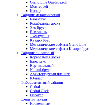
Grand Line Quadro profi
Монтеррей
Каскад
Сайдинг металлический
Блок-хаус
Корабельная доска
Эко Брус
Вертикаль
ЭкоБрус 3D
Квадро Брус
Металлические софиты Grand Line
Металлические софиты Квадро брус
Сайдинг виниловый
Корабельная доска
Блок-хаус
Вертикальный
Natural-брус
Архитектурный планкен
Ю-пласт
Фиброцементный сайдинг
Cedral
Cedral Click
Decover
Сэндвич панели
Кровельные