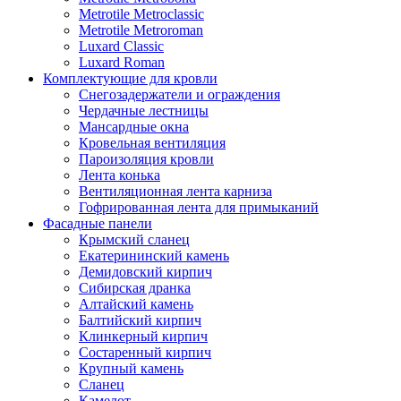
Metrotile Metroclassic
Metrotile Metroroman
Luxard Classic
Luxard Roman
Комплектующие для кровли
Снегозадержатели и ограждения
Чердачные лестницы
Мансардные окна
Кровельная вентиляция
Пароизоляция кровли
Лента конька
Вентиляционная лента карниза
Гофрированная лента для примыканий
Фасадные панели
Крымский сланец
Екатерининский камень
Демидовский кирпич
Сибирская дранка
Алтайский камень
Балтийский кирпич
Клинкерный кирпич
Состаренный кирпич
Крупный камень
Сланец
Камелот