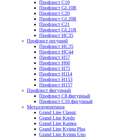
Профлист С10
Профлист GL10R
Профлист С20
Профлист GL20R
Профлист С21
Профлист GL21R
Профлист НС35
Профлист несущий
Профлист НС35
Профлист НС44
Профлист Н57
Профлист Н60
Профлист Н75
Профлист Н114
Профлист Н153
Профлист Н157
Профлист фигурный
Профлист С8 фигурный
Профлист С10 фигурный
Металлочерепица
Grand Line Classic
Grand Line Kredo
Grand Line Kamea
Grand Line Kvinta Plus
Grand Line Kvinta Uno