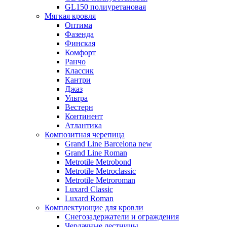
GL150 полиуретановая
Мягкая кровля
Оптима
Фазенда
Финская
Комфорт
Ранчо
Классик
Кантри
Джаз
Ультра
Вестерн
Континент
Атлантика
Композитная черепица
Grand Line Barcelona new
Grand Line Roman
Metrotile Metrobond
Metrotile Metroclassic
Metrotile Metroroman
Luxard Classic
Luxard Roman
Комплектующие для кровли
Снегозадержатели и ограждения
Чердачные лестницы