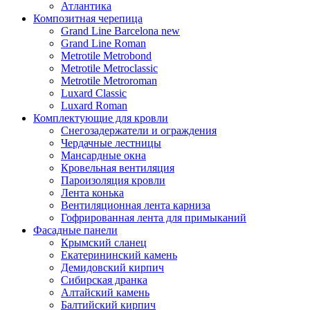
Атлантика
Композитная черепица
Grand Line Barcelona new
Grand Line Roman
Metrotile Metrobond
Metrotile Metroclassic
Metrotile Metroroman
Luxard Classic
Luxard Roman
Комплектующие для кровли
Снегозадержатели и ограждения
Чердачные лестницы
Мансардные окна
Кровельная вентиляция
Пароизоляция кровли
Лента конька
Вентиляционная лента карниза
Гофрированная лента для примыканий
Фасадные панели
Крымский сланец
Екатерининский камень
Демидовский кирпич
Сибирская дранка
Алтайский камень
Балтийский кирпич