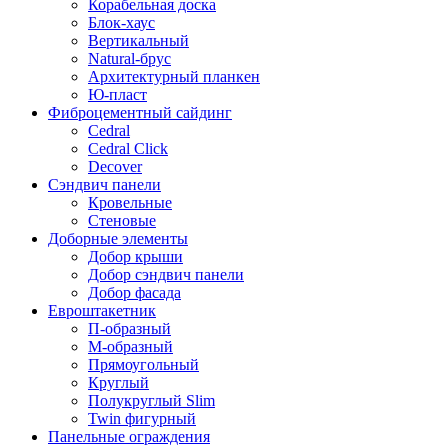
Корабельная доска
Блок-хаус
Вертикальный
Natural-брус
Архитектурный планкен
Ю-пласт
Фиброцементный сайдинг
Cedral
Cedral Click
Decover
Сэндвич панели
Кровельные
Стеновые
Доборные элементы
Добор крыши
Добор сэндвич панели
Добор фасада
Евроштакетник
П-образный
М-образный
Прямоугольный
Круглый
Полукруглый Slim
Twin фигурный
Панельные ограждения