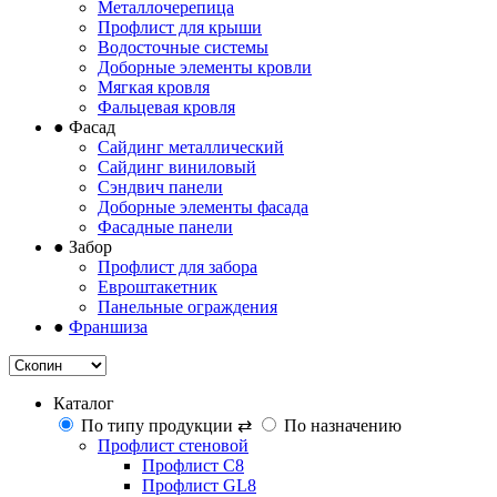
Металлочерепица
Профлист для крыши
Водосточные системы
Доборные элементы кровли
Мягкая кровля
Фальцевая кровля
●
Фасад
Сайдинг металлический
Сайдинг виниловый
Сэндвич панели
Доборные элементы фасада
Фасадные панели
●
Забор
Профлист для забора
Евроштакетник
Панельные ограждения
●
Франшиза
Каталог
По типу продукции
⇄
По назначению
Профлист стеновой
Профлист С8
Профлист GL8