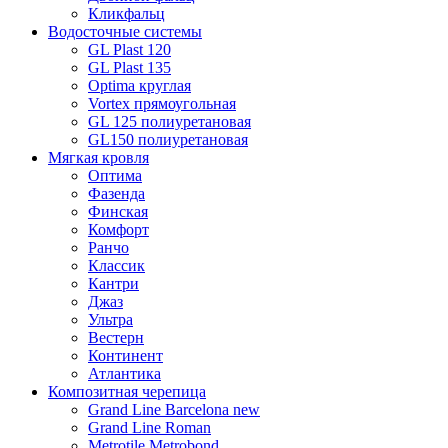
Кликфальц
Водосточные системы
GL Plast 120
GL Plast 135
Optima круглая
Vortex прямоугольная
GL 125 полиуретановая
GL150 полиуретановая
Мягкая кровля
Оптима
Фазенда
Финская
Комфорт
Ранчо
Классик
Кантри
Джаз
Ультра
Вестерн
Континент
Атлантика
Композитная черепица
Grand Line Barcelona new
Grand Line Roman
Metrotile Metrobond