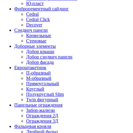
Ю-пласт
Фиброцементный сайдинг
Cedral
Cedral Click
Decover
Сэндвич панели
Кровельные
Стеновые
Доборные элементы
Добор крыши
Добор сэндвич панели
Добор фасада
Евроштакетник
П-образный
М-образный
Прямоугольный
Круглый
Полукруглый Slim
Twin фигурный
Панельные ограждения
Забор-жалюзи
Ограждения 2Д
Ограждения 3Д
Фальцевая кровля
Двойной фальц