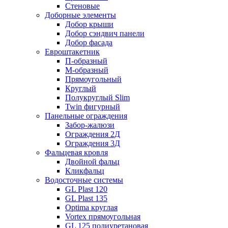
Стеновые
Доборные элементы
Добор крыши
Добор сэндвич панели
Добор фасада
Евроштакетник
П-образный
М-образный
Прямоугольный
Круглый
Полукруглый Slim
Twin фигурный
Панельные ограждения
Забор-жалюзи
Ограждения 2Д
Ограждения 3Д
Фальцевая кровля
Двойной фальц
Кликфальц
Водосточные системы
GL Plast 120
GL Plast 135
Optima круглая
Vortex прямоугольная
GL 125 полиуретановая