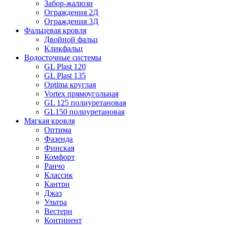
Забор-жалюзи
Ограждения 2Д
Ограждения 3Д
Фальцевая кровля
Двойной фальц
Кликфальц
Водосточные системы
GL Plast 120
GL Plast 135
Optima круглая
Vortex прямоугольная
GL 125 полиуретановая
GL150 полиуретановая
Мягкая кровля
Оптима
Фазенда
Финская
Комфорт
Ранчо
Классик
Кантри
Джаз
Ультра
Вестерн
Континент