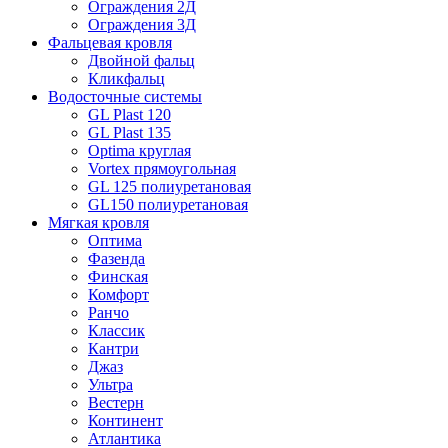
Ограждения 2Д
Ограждения 3Д
Фальцевая кровля
Двойной фальц
Кликфальц
Водосточные системы
GL Plast 120
GL Plast 135
Optima круглая
Vortex прямоугольная
GL 125 полиуретановая
GL150 полиуретановая
Мягкая кровля
Оптима
Фазенда
Финская
Комфорт
Ранчо
Классик
Кантри
Джаз
Ультра
Вестерн
Континент
Атлантика