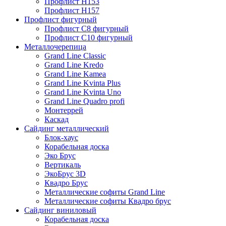
Профлист Н153
Профлист Н157
Профлист фигурный
Профлист С8 фигурный
Профлист С10 фигурный
Металлочерепица
Grand Line Classic
Grand Line Kredo
Grand Line Kamea
Grand Line Kvinta Plus
Grand Line Kvinta Uno
Grand Line Quadro profi
Монтеррей
Каскад
Сайдинг металлический
Блок-хаус
Корабельная доска
Эко Брус
Вертикаль
ЭкоБрус 3D
Квадро Брус
Металлические софиты Grand Line
Металлические софиты Квадро брус
Сайдинг виниловый
Корабельная доска