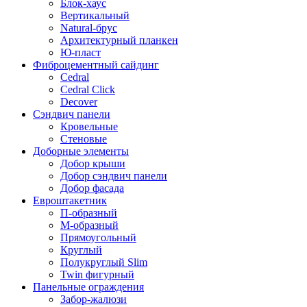
Блок-хаус
Вертикальный
Natural-брус
Архитектурный планкен
Ю-пласт
Фиброцементный сайдинг
Cedral
Cedral Click
Decover
Сэндвич панели
Кровельные
Стеновые
Доборные элементы
Добор крыши
Добор сэндвич панели
Добор фасада
Евроштакетник
П-образный
М-образный
Прямоугольный
Круглый
Полукруглый Slim
Twin фигурный
Панельные ограждения
Забор-жалюзи