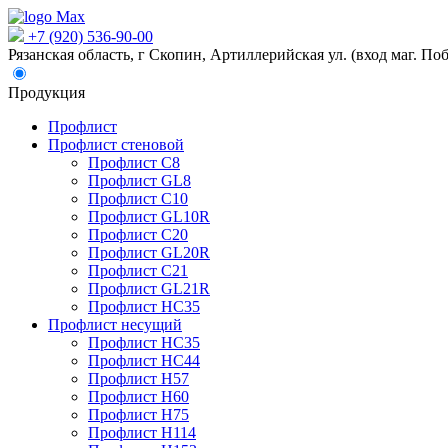
+7 (920) 536-90-00
Рязанская область, г Скопин, Артиллерийская ул. (вход маг. Поб
Продукция
Профлист
Профлист стеновой
Профлист С8
Профлист GL8
Профлист С10
Профлист GL10R
Профлист С20
Профлист GL20R
Профлист С21
Профлист GL21R
Профлист НС35
Профлист несущий
Профлист НС35
Профлист НС44
Профлист Н57
Профлист Н60
Профлист Н75
Профлист Н114