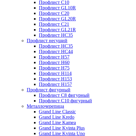
Профлист С10
Профлист GL10R
Профлист С20
Профлист GL20R
Профлист С21
Профлист GL21R
Профлист НС35
Профлист несущий
Профлист НС35
Профлист НС44
Профлист Н57
Профлист Н60
Профлист Н75
Профлист Н114
Профлист Н153
Профлист Н157
Профлист фигурный
Профлист С8 фигурный
Профлист С10 фигурный
Металлочерепица
Grand Line Classic
Grand Line Kredo
Grand Line Kamea
Grand Line Kvinta Plus
Grand Line Kvinta Uno