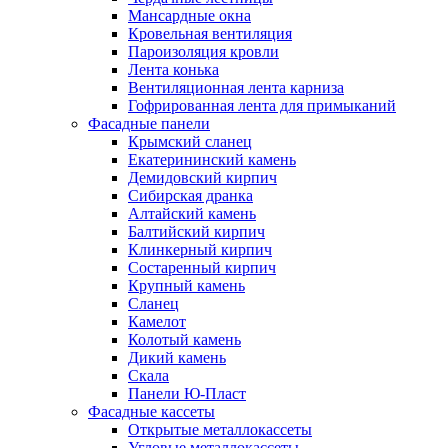
Мансардные окна
Кровельная вентиляция
Пароизоляция кровли
Лента конька
Вентиляционная лента карниза
Гофрированная лента для примыканий
Фасадные панели
Крымский сланец
Екатерининский камень
Демидовский кирпич
Сибирская дранка
Алтайский камень
Балтийский кирпич
Клинкерный кирпич
Состаренный кирпич
Крупный камень
Сланец
Камелот
Колотый камень
Дикий камень
Скала
Панели Ю-Пласт
Фасадные кассеты
Открытые металлокассеты
Угловые металлокассеты