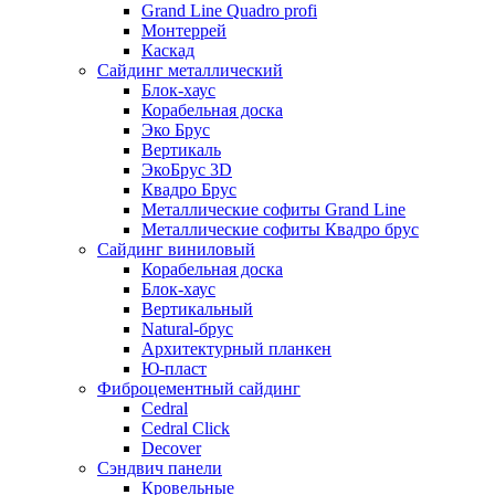
Grand Line Quadro profi
Монтеррей
Каскад
Сайдинг металлический
Блок-хаус
Корабельная доска
Эко Брус
Вертикаль
ЭкоБрус 3D
Квадро Брус
Металлические софиты Grand Line
Металлические софиты Квадро брус
Сайдинг виниловый
Корабельная доска
Блок-хаус
Вертикальный
Natural-брус
Архитектурный планкен
Ю-пласт
Фиброцементный сайдинг
Cedral
Cedral Click
Decover
Сэндвич панели
Кровельные