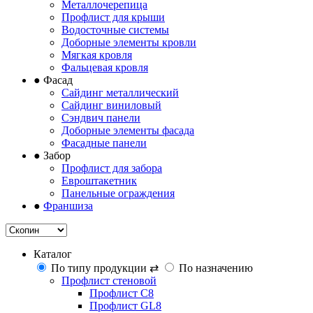
Металлочерепица
Профлист для крыши
Водосточные системы
Доборные элементы кровли
Мягкая кровля
Фальцевая кровля
●
Фасад
Сайдинг металлический
Сайдинг виниловый
Сэндвич панели
Доборные элементы фасада
Фасадные панели
●
Забор
Профлист для забора
Евроштакетник
Панельные ограждения
●
Франшиза
Каталог
По типу продукции
⇄
По назначению
Профлист стеновой
Профлист С8
Профлист GL8