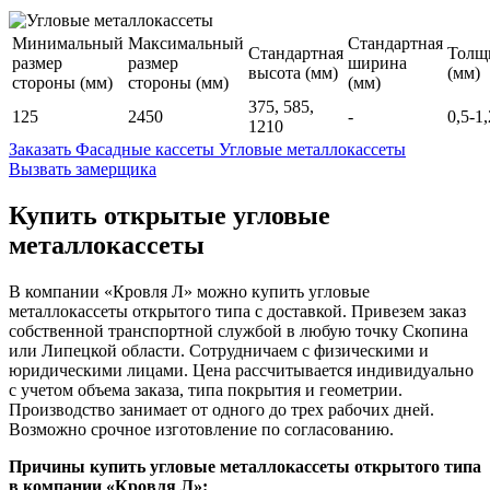
Минимальный
Максимальный
Стандартная
Стандартная
Толщ
размер
размер
ширина
высота (мм)
(мм)
стороны (мм)
стороны (мм)
(мм)
375, 585,
125
2450
-
0,5-1,
1210
Заказать Фасадные кассеты Угловые металлокассеты
Вызвать замерщика
Купить открытые угловые
металлокассеты
В компании «Кровля Л» можно купить угловые
металлокассеты открытого типа с доставкой. Привезем заказ
собственной транспортной службой в любую точку Скопина
или Липецкой области. Сотрудничаем с физическими и
юридическими лицами. Цена рассчитывается индивидуально
с учетом объема заказа, типа покрытия и геометрии.
Производство занимает от одного до трех рабочих дней.
Возможно срочное изготовление по согласованию.
Причины купить угловые металлокассеты открытого типа
в компании «Кровля Л»: