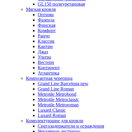
GL150 полиуретановая
Мягкая кровля
Оптима
Фазенда
Финская
Комфорт
Ранчо
Классик
Кантри
Джаз
Ультра
Вестерн
Континент
Атлантика
Композитная черепица
Grand Line Barcelona new
Grand Line Roman
Metrotile Metrobond
Metrotile Metroclassic
Metrotile Metroroman
Luxard Classic
Luxard Roman
Комплектующие для кровли
Снегозадержатели и ограждения
Чердачные лестницы