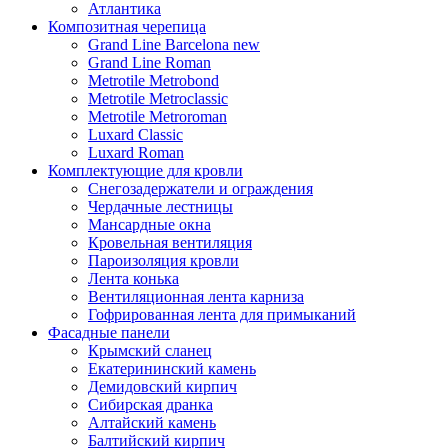
Атлантика
Композитная черепица
Grand Line Barcelona new
Grand Line Roman
Metrotile Metrobond
Metrotile Metroclassic
Metrotile Metroroman
Luxard Classic
Luxard Roman
Комплектующие для кровли
Снегозадержатели и ограждения
Чердачные лестницы
Мансардные окна
Кровельная вентиляция
Пароизоляция кровли
Лента конька
Вентиляционная лента карниза
Гофрированная лента для примыканий
Фасадные панели
Крымский сланец
Екатерининский камень
Демидовский кирпич
Сибирская дранка
Алтайский камень
Балтийский кирпич