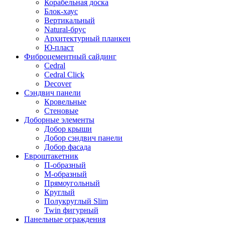
Корабельная доска
Блок-хаус
Вертикальный
Natural-брус
Архитектурный планкен
Ю-пласт
Фиброцементный сайдинг
Cedral
Cedral Click
Decover
Сэндвич панели
Кровельные
Стеновые
Доборные элементы
Добор крыши
Добор сэндвич панели
Добор фасада
Евроштакетник
П-образный
М-образный
Прямоугольный
Круглый
Полукруглый Slim
Twin фигурный
Панельные ограждения