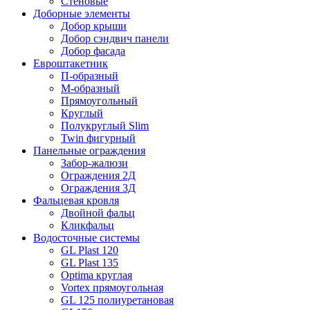
Стеновые
Доборные элементы
Добор крыши
Добор сэндвич панели
Добор фасада
Евроштакетник
П-образный
М-образный
Прямоугольный
Круглый
Полукруглый Slim
Twin фигурный
Панельные ограждения
Забор-жалюзи
Ограждения 2Д
Ограждения 3Д
Фальцевая кровля
Двойной фальц
Кликфальц
Водосточные системы
GL Plast 120
GL Plast 135
Optima круглая
Vortex прямоугольная
GL 125 полиуретановая