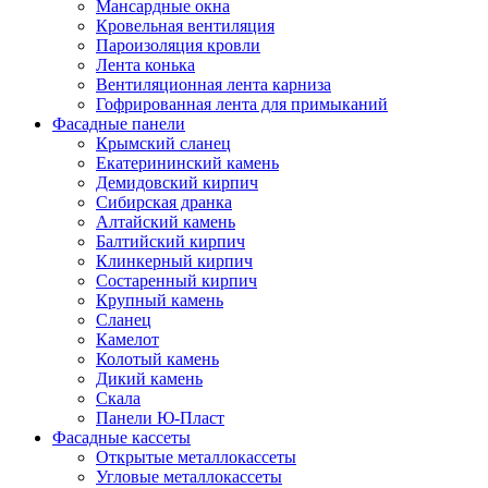
Мансардные окна
Кровельная вентиляция
Пароизоляция кровли
Лента конька
Вентиляционная лента карниза
Гофрированная лента для примыканий
Фасадные панели
Крымский сланец
Екатерининский камень
Демидовский кирпич
Сибирская дранка
Алтайский камень
Балтийский кирпич
Клинкерный кирпич
Состаренный кирпич
Крупный камень
Сланец
Камелот
Колотый камень
Дикий камень
Скала
Панели Ю-Пласт
Фасадные кассеты
Открытые металлокассеты
Угловые металлокассеты