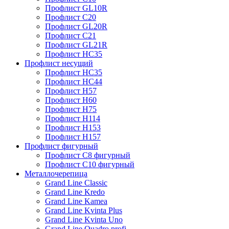
Профлист GL10R
Профлист С20
Профлист GL20R
Профлист С21
Профлист GL21R
Профлист НС35
Профлист несущий
Профлист НС35
Профлист НС44
Профлист Н57
Профлист Н60
Профлист Н75
Профлист Н114
Профлист Н153
Профлист Н157
Профлист фигурный
Профлист С8 фигурный
Профлист С10 фигурный
Металлочерепица
Grand Line Classic
Grand Line Kredo
Grand Line Kamea
Grand Line Kvinta Plus
Grand Line Kvinta Uno
Grand Line Quadro profi