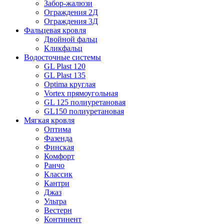
Забор-жалюзи
Ограждения 2Д
Ограждения 3Д
Фальцевая кровля
Двойной фальц
Кликфальц
Водосточные системы
GL Plast 120
GL Plast 135
Optima круглая
Vortex прямоугольная
GL 125 полиуретановая
GL150 полиуретановая
Мягкая кровля
Оптима
Фазенда
Финская
Комфорт
Ранчо
Классик
Кантри
Джаз
Ультра
Вестерн
Континент