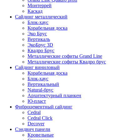
Монтеррей
Каскад
Сайдинг металлический
Блок-хаус
Корабельная доска
Эко Брус
Вертикаль
ЭкоБрус 3D
Квадро Брус
Металлические софиты Grand Line
Металлические софиты Квадро брус
Сайдинг виниловый
Корабельная доска
Блок-хаус
Вертикальный
Natural-брус
Архитектурный планкен
Ю-пласт
Фиброцементный сайдинг
Cedral
Cedral Click
Decover
Сэндвич панели
Кровельные