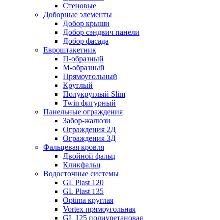
Стеновые
Доборные элементы
Добор крыши
Добор сэндвич панели
Добор фасада
Евроштакетник
П-образный
М-образный
Прямоугольный
Круглый
Полукруглый Slim
Twin фигурный
Панельные ограждения
Забор-жалюзи
Ограждения 2Д
Ограждения 3Д
Фальцевая кровля
Двойной фальц
Кликфальц
Водосточные системы
GL Plast 120
GL Plast 135
Optima круглая
Vortex прямоугольная
GL 125 полиуретановая